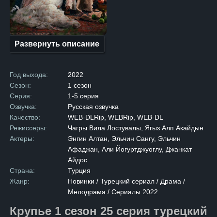
к богатству. Он взялся
за программирование, и его
упорство дало плоды:
обнаружился явный талант.
Много лет Тамер трудился
над созданием компьютерной
Развернуть описание
игры, пряча свои разработки
от жены и сестры, с которыми
жил в маленькой квартире.
Когда игра была завершена,
Год выхода:
2022
ей удалось привлечь
внимание американской
Сезон:
1 сезон
компании, купившей
Серия:
1-5 серия
её за сотни миллионов
долларов. Йылмаз, наконец,
Озвучка:
Русская озвучка
смог позволить себе все,
Качество:
WEB-DLRip, WEBRip, WEB-DL
о чём только мечтал.
Он приобрёл старинный
Режиссеры:
Чагры Вила Лостувалы, Ягыз Алп Акайдын
особняк, некогда
Актеры:
Энгин Алтан, Эльчин Сангу, Эльчин
принадлежавший богатейшим
людям, и обнаружил в нем
Афаджан, Али Йогуртджуоглу, Джанкат
тайное подземелье,
Айдос
не уступающее по роскоши
наземной части. Это был
Страна:
Турция
настоящий подземный дворец,
Жанр:
Новинки / Турецкий сериал / Драма /
и вскоре Тамер нашёл ему
Мелодрама / Сериалы 2022
применение. Единственным,
кто знал о существовании
подземелья, стал его друг.
Крупье 1 сезон 25 серия турецкий
Секрет оставался неизвестен