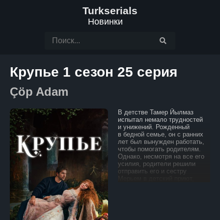
Turkserials
Новинки
Крупье 1 сезон 25 серия
Çöp Adam
В детстве Тамер Йылмаз
испытал немало трудностей
и унижений. Рожденный
в бедной семье, он с ранних
лет был вынужден работать,
чтобы помогать родителям.
Однако, несмотря на все его
усилия, родители решили
отправить его и сестру
Мерьем в детский приют,
не желая тратить и так
скромные средства
на их содержание. Это
предательство стало для
Тамера началом стремления