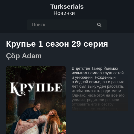
Turkserials
Новинки
Крупье 1 сезон 29 серия
Çöp Adam
В детстве Тамер Йылмаз
испытал немало трудностей
и унижений. Рожденный
в бедной семье, он с ранних
лет был вынужден работать,
чтобы помогать родителям.
Однако, несмотря на все его
усилия, родители решили
отправить его и сестру
Мерьем в детский приют,
не желая тратить и так
скромные средства
на их содержание. Это
предательство стало для
Тамера началом стремления