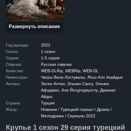
к богатству. Он взялся
за программирование, и его
упорство дало плоды:
обнаружился явный талант.
Много лет Тамер трудился
над созданием компьютерной
Развернуть описание
игры, пряча свои разработки
от жены и сестры, с которыми
жил в маленькой квартире.
Когда игра была завершена,
Год выхода:
2022
ей удалось привлечь
внимание американской
Сезон:
1 сезон
компании, купившей
Серия:
1-5 серия
её за сотни миллионов
долларов. Йылмаз, наконец,
Озвучка:
Русская озвучка
смог позволить себе все,
Качество:
WEB-DLRip, WEBRip, WEB-DL
о чём только мечтал.
Он приобрёл старинный
Режиссеры:
Чагры Вила Лостувалы, Ягыз Алп Акайдын
особняк, некогда
Актеры:
Энгин Алтан, Эльчин Сангу, Эльчин
принадлежавший богатейшим
людям, и обнаружил в нем
Афаджан, Али Йогуртджуоглу, Джанкат
тайное подземелье,
Айдос
не уступающее по роскоши
наземной части. Это был
Страна:
Турция
настоящий подземный дворец,
Жанр:
Новинки / Турецкий сериал / Драма /
и вскоре Тамер нашёл ему
Мелодрама / Сериалы 2022
применение. Единственным,
кто знал о существовании
подземелья, стал его друг.
Крупье 1 сезон 29 серия турецкий
Секрет оставался неизвестен