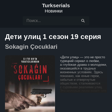
Turkserials
Новинки
Дети улиц 1 сезон 19 серия
Sokagin Çocuklari
«Дети улиц» — это не просто
турецкий сериал о любви,
а глубокая драма о молодежи,
оказавшейся в трудных
жизненных условиях. Здесь
показано, как юные герои,
забытые и отвергнутые
обществом, сталкиваются
с суровыми реалиями улиц.
Эти молодые люди знают, что
значит быть изгоем. Каждый
день для них — это борьба
за выживание, где каждый шаг
может стать решающим.
Окруженные жестокой