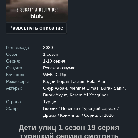
действительностью, они
сталкиваются с трудностями
и врагами, которые
не оставляют им выбора.
Каждый из них осознает, что
продолжать в том же духе
Развернуть описание
больше невозможно. Они
решают взять судьбу в свои
руки и попытаться начать всё
заново, несмотря на все
Год выхода:
2020
преграды и трудности,
которые стоят на пути. Эта
Сезон:
1 сезон
история пронизана теми
Серия:
1-10 серия
эмоциями и испытаниями,
которые помогают героям
Озвучка:
Русская озвучка
расти и меняться,
Качество:
WEB-DLRip
преодолевая страхи
и открывая новые горизонты.
Режиссеры:
Кадри Беран Таскин, Felat Atan
Сериал затрагивает важные
Актеры:
Онур Акбай, Mehmet Elmas, Burak Sahin,
темы: от борьбы
с внутренними демонами
Burak Akyüz, Kerem Ali Yengüner
до попыток найти своё место
Страна:
Турция
в мире, который не всегда
бывает добр.
Жанр:
Боевик / Новинки / Турецкий сериал /
Драма / Криминал / Сериалы 2020
Дети улиц 1 сезон 19 серия
турецкий сериал смотреть