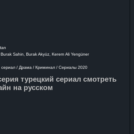
важные темы: от борьбы с внутренними
попыток найти своё место в мире,
егда бывает добр.
tan
Burak Sahin, Burak Akyüz, Kerem Ali Yengüner
й сериал / Драма / Криминал / Сериалы 2020
 серия турецкий сериал смотреть
айн на русском