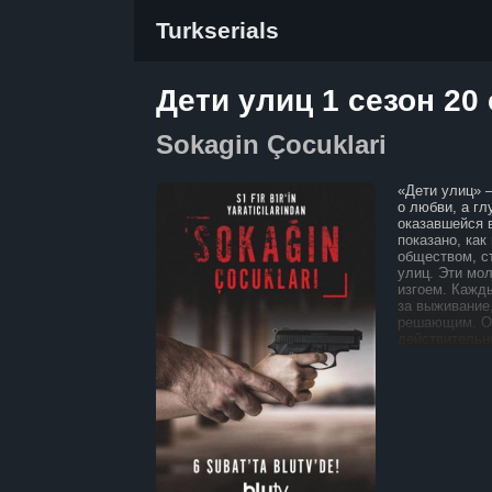
Turkserials
Дети улиц 1 сезон 20
Sokagin Çocuklari
«Дети улиц» 
о любви, а г
оказавшейся 
показано, как
обществом, с
улиц. Эти мо
изгоем. Кажд
за выживание
решающим. О
действительн
с трудностями
им выбора. Ка
продолжать в
решают взять 
начать всё за
и трудности, 
пронизана те
помогают гер
страхи и откр