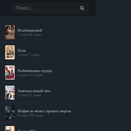
Незабываемый
1 сезон 90 серия
Пуля
1 сезон 7 серия
Разбивающая сердца
2 сезон 112 серия
Замечательный зять
1 сезон 21 серия
Мафия не может править миром
6 сезон 199 серия