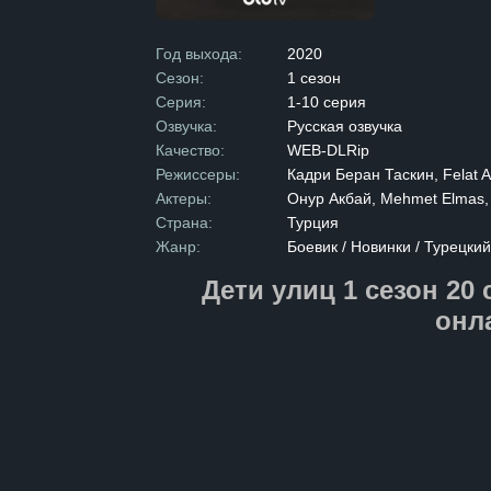
затрагивает 
демонами до 
который не вс
Год выхода:
2020
Сезон:
1 сезон
Серия:
1-10 серия
Озвучка:
Русская озвучка
Качество:
WEB-DLRip
Режиссеры:
Кадри Беран Таскин, Felat A
Актеры:
Онур Акбай, Mehmet Elmas, 
Страна:
Турция
Жанр:
Боевик / Новинки / Турецки
Дети улиц 1 сезон 20
онл