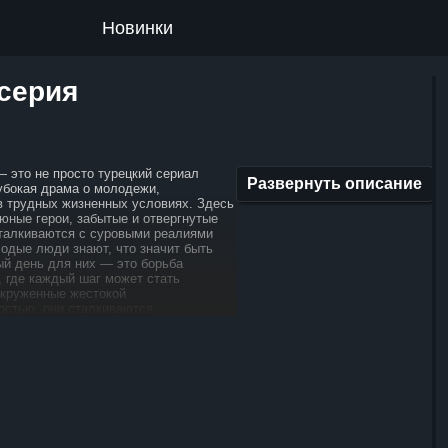
Новинки
 серия
— это не просто турецкий сериал
Развернуть описание
лубокая драма о молодежи,
в трудных жизненных условиях. Здесь
 юные герои, забытые и отвергнутые
талкиваются с суровыми реалиями
лодые люди знают, что значит быть
ый день для них — это борьба
, где каждый шаг может стать
круженные жестокой
остью, они сталкиваются
 и врагами, которые не оставляют
ждый из них осознает, что
 том же духе больше невозможно. Они
судьбу в свои руки и попытаться
ново, несмотря на все преграды
которые стоят на пути. Эта история
ми эмоциями и испытаниями, которые
оям расти и меняться, преодолевая
ывая новые горизонты. Сериал