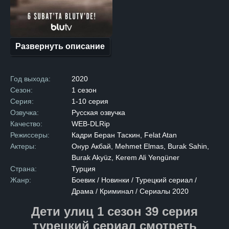
действительностью, они
сталкиваются с трудностями
и врагами, которые
не оставляют им выбора.
Каждый из них осознает, что
продолжать в том же духе
Развернуть описание
больше невозможно. Они
решают взять судьбу в свои
руки и попытаться начать всё
заново, несмотря на все
Год выхода:
2020
преграды и трудности,
которые стоят на пути. Эта
Сезон:
1 сезон
история пронизана теми
Серия:
1-10 серия
эмоциями и испытаниями,
которые помогают героям
Озвучка:
Русская озвучка
расти и меняться,
Качество:
WEB-DLRip
преодолевая страхи
и открывая новые горизонты.
Режиссеры:
Кадри Беран Таскин, Felat Atan
Сериал затрагивает важные
Актеры:
Онур Акбай, Mehmet Elmas, Burak Sahin,
темы: от борьбы
с внутренними демонами
Burak Akyüz, Kerem Ali Yengüner
до попыток найти своё место
Страна:
Турция
в мире, который не всегда
бывает добр.
Жанр:
Боевик / Новинки / Турецкий сериал /
Драма / Криминал / Сериалы 2020
Дети улиц 1 сезон 39 серия
турецкий сериал смотреть