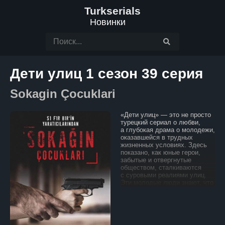
Turkserials
Новинки
Дети улиц 1 сезон 39 серия
Sokagin Çocuklari
«Дети улиц» — это не просто
турецкий сериал о любви,
а глубокая драма о молодежи,
оказавшейся в трудных
жизненных условиях. Здесь
показано, как юные герои,
забытые и отвергнутые
обществом, сталкиваются
с суровыми реалиями улиц.
Эти молодые люди знают, что
значит быть изгоем. Каждый
день для них — это борьба
за выживание, где каждый шаг
может стать решающим.
Окруженные жестокой