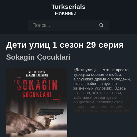
Turkserials
Новинки
Дети улиц 1 сезон 29 серия
Sokagin Çocuklari
«Дети улиц» — это не просто
турецкий сериал о любви,
а глубокая драма о молодежи,
оказавшейся в трудных
жизненных условиях. Здесь
показано, как юные герои,
забытые и отвергнутые
обществом, сталкиваются
с суровыми реалиями улиц.
Эти молодые люди знают, что
значит быть изгоем. Каждый
день для них — это борьба
за выживание, где каждый шаг
может стать решающим.
Окруженные жестокой