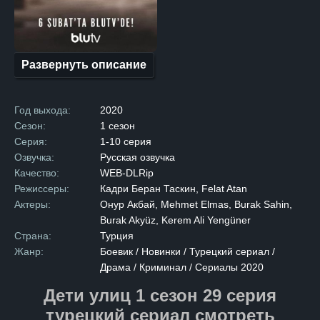
действительностью, они
сталкиваются с трудностями
и врагами, которые
не оставляют им выбора.
Каждый из них осознает, что
продолжать в том же духе
Развернуть описание
больше невозможно. Они
решают взять судьбу в свои
руки и попытаться начать всё
заново, несмотря на все
Год выхода:
2020
преграды и трудности,
которые стоят на пути. Эта
Сезон:
1 сезон
история пронизана теми
Серия:
1-10 серия
эмоциями и испытаниями,
которые помогают героям
Озвучка:
Русская озвучка
расти и меняться,
Качество:
WEB-DLRip
преодолевая страхи
и открывая новые горизонты.
Режиссеры:
Кадри Беран Таскин, Felat Atan
Сериал затрагивает важные
Актеры:
Онур Акбай, Mehmet Elmas, Burak Sahin,
темы: от борьбы
с внутренними демонами
Burak Akyüz, Kerem Ali Yengüner
до попыток найти своё место
Страна:
Турция
в мире, который не всегда
бывает добр.
Жанр:
Боевик / Новинки / Турецкий сериал /
Драма / Криминал / Сериалы 2020
Дети улиц 1 сезон 29 серия
турецкий сериал смотреть