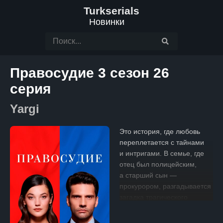
Turkserials
Новинки
Правосудие 3 сезон 26
серия
Yargi
Это история, где любовь
переплетается с тайнами
и интригами. В семье, где
отец был полицейским,
а старший сын —
прокурором, разгадывается
загадка трагического
события: младший брат
подозревается в убийстве.