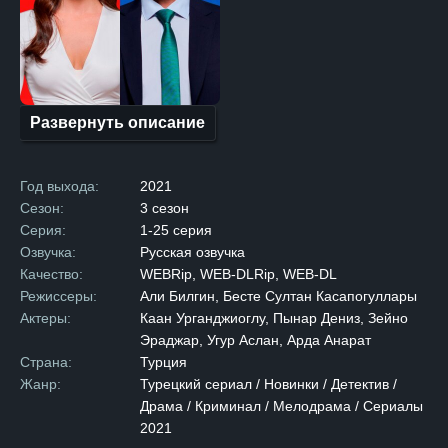
Все улики указывают
на него, и главные герои
вынуждены объединить
усилия, чтобы распутать
клубок событий. Прокурора
Развернуть описание
отстраняют от дела из-за
родственных связей,
и на его место приходит
Год выхода:
2021
молодая адвокат Джейлин.
Сезон:
3 сезон
Вместе с детективом они
Серия:
1-25 серия
погружаются в запутанное
Озвучка:
Русская озвучка
расследование, где
Качество:
WEBRip, WEB-DLRip, WEB-DL
с каждым шагом рождается
Режиссеры:
Али Билгин, Бесте Султан Касапогуллары
не только симпатия,
Актеры:
Каан Урганджиоглу, Пынар Дениз, Зейно
но и настоящая любовь,
Эраджар, Угур Аслан, Арда Анарат
которую им предстоит
Страна:
Турция
скрывать от всех. Перед
Жанр:
Турецкий сериал / Новинки / Детектив /
ними стоит нелегкий выбор:
Драма / Криминал / Мелодрама / Сериалы
следовать закону
2021
и отправить родного