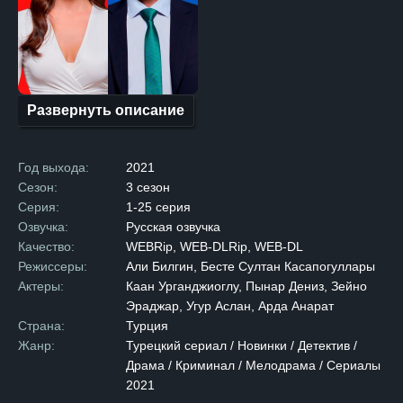
Все улики указывают
на него, и главные герои
вынуждены объединить
усилия, чтобы распутать
клубок событий. Прокурора
Развернуть описание
отстраняют от дела из-за
родственных связей,
и на его место приходит
Год выхода:
2021
молодая адвокат Джейлин.
Сезон:
3 сезон
Вместе с детективом они
Серия:
1-25 серия
погружаются в запутанное
Озвучка:
Русская озвучка
расследование, где
Качество:
WEBRip, WEB-DLRip, WEB-DL
с каждым шагом рождается
Режиссеры:
Али Билгин, Бесте Султан Касапогуллары
не только симпатия,
Актеры:
Каан Урганджиоглу, Пынар Дениз, Зейно
но и настоящая любовь,
Эраджар, Угур Аслан, Арда Анарат
которую им предстоит
Страна:
Турция
скрывать от всех. Перед
Жанр:
Турецкий сериал / Новинки / Детектив /
ними стоит нелегкий выбор:
Драма / Криминал / Мелодрама / Сериалы
следовать закону
2021
и отправить родного