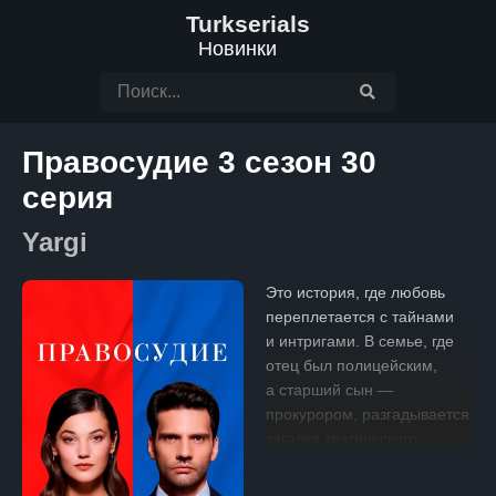
Turkserials
Новинки
Правосудие 3 сезон 30
серия
Yargi
Это история, где любовь
переплетается с тайнами
и интригами. В семье, где
отец был полицейским,
а старший сын —
прокурором, разгадывается
загадка трагического
события: младший брат
подозревается в убийстве.