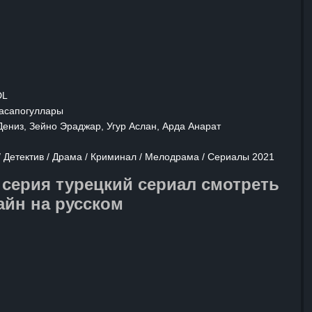
редстоит скрывать от всех. Перед
елегкий выбор: следовать закону
родного за решетку или нарушить
пасти. Сможет ли Джейлин найти
ийцу и доказать невиновность
ловека? Вопросы справедливости
DL
новятся сердцем этой
Касапогуллары
ей истории, которая заставляет
Дениз, Зейно Эраджар, Угур Аслан, Арда Анарат
 том, что стоит преодолеть в имени
аведливости.
/ Детектив / Драма / Криминал / Мелодрама / Сериалы 2021
 серия турецкий сериал смотреть
айн на русском