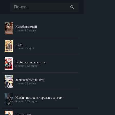
Незабываемый
1 сезон 90 серия
Пуля
1 сезон 7 серия
Разбивающая сердца
2 сезон 112 серия
Замечательный зять
1 сезон 21 серия
Мафия не может править миром
6 сезон 199 серия