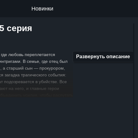
Новинки
5 серия
 где любовь переплетается
Развернуть описание
интригами. В семье, где отец был
, а старший сын — прокурором,
я загадка трагического события:
т подозревается в убийстве. Все
ают на него, и главные герои
бъединить усилия, чтобы распутать
ий. Прокурора отстраняют от дела
енных связей, и на его место
лодая адвокат Джейлин. Вместе
 они погружаются в запутанное
ие, где с каждым шагом рождается
мпатия, но и настоящая любовь,