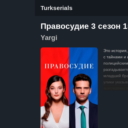
Turkserials
Правосудие 3 сезон 1
Yargi
Это история,
с тайнами и 
полицейским
разгадываетс
младший бра
улики указыв
вынуждены о
клубок событ
из-за родств
приходит мо
с детективом
расследован
не только си