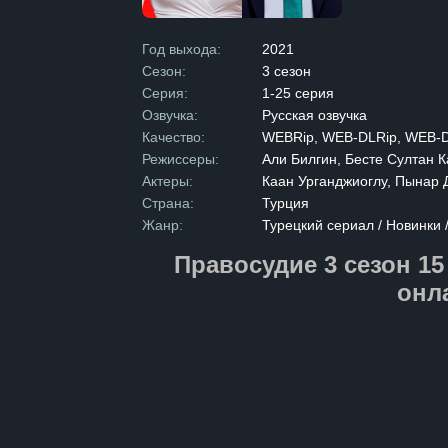
которую им п
ними стоит н
Год выхода:
2021
и отправить 
Сезон:
3 сезон
его, чтобы с
Серия:
1-25 серия
истинного уб
Озвучка:
Русская озвучка
молодого че
Качество:
WEBRip, WEB-DLRip, WEB-
и любви ста
Режиссеры:
Али Билгин, Бесте Султан 
захватывающ
Актеры:
Каан Урганджиоглу, Пынар 
задуматься о
Страна:
Турция
любви и спр
Жанр:
Турецкий сериал / Новинки 
Правосудие 3 сезон 15
онл