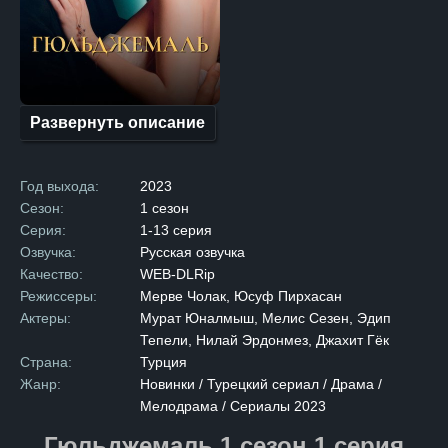
столкнувшись с трагической
утратой родителей, вынужден
был рано повзрослеть. Его
жизнь — это постоянная
борьба за выживание
и стремление выбраться
из финансовой ямы,
в которую его загнали
Развернуть описание
жизненные обстоятельства.
Вопрос, который волнует
зрителей: сможет ли
Гюльджемаль преодолеть все
Год выхода:
2023
трудности и взять судьбу
в свои руки? Сериал обещает
Сезон:
1 сезон
раскрыть, как главный герой
Серия:
1-13 серия
справляется с вызовами,
которые стоят перед ним,
Озвучка:
Русская озвучка
и как его стремление
Качество:
WEB-DLRip
к справедливости
и улучшению своей жизни
Режиссеры:
Мерве Чолак, Юсуф Пирхасан
ведёт к неожиданным
Актеры:
Мурат Юналмыш, Мелис Сезен, Эдип
и захватывающим поворотам.
Мы скоро узнаем, какие
Тепели, Нилай Эрдонмез, Джахит Гёк
секреты и испытания скрывает
Страна:
Турция
судьба Гюльджемаля и какие
перемены принесёт его
Жанр:
Новинки / Турецкий сериал / Драма /
борьба.
Мелодрама / Сериалы 2023
Гюльджемаль 1 сезон 1 серия