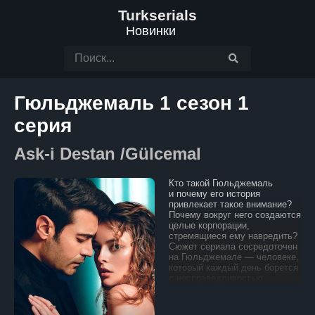
Turkserials
Новинки
Гюльджемаль 1 сезон 1
серия
Ask-i Destan /Gülcemal
Кто такой Гюльджемаль
и почему его история
привлекает такое внимание?
Почему вокруг него создаются
целые корпорации,
стремящиеся ему навредить?
Сюжет сериала сосредоточен
на Гюльджемале — человеке,
который каждый день борется
с несправедливостью
и бедностью, окружавшими
его с рождения. Гюльджемаль
вырос в многодетной семье и,