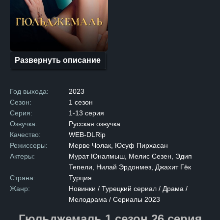
столкнувшись с трагической
утратой родителей, вынужден
был рано повзрослеть. Его
жизнь — это постоянная
борьба за выживание
и стремление выбраться
из финансовой ямы,
в которую его загнали
Развернуть описание
жизненные обстоятельства.
Вопрос, который волнует
зрителей: сможет ли
Гюльджемаль преодолеть все
Год выхода:
2023
трудности и взять судьбу
в свои руки? Сериал обещает
Сезон:
1 сезон
раскрыть, как главный герой
Серия:
1-13 серия
справляется с вызовами,
которые стоят перед ним,
Озвучка:
Русская озвучка
и как его стремление
Качество:
WEB-DLRip
к справедливости
и улучшению своей жизни
Режиссеры:
Мерве Чолак, Юсуф Пирхасан
ведёт к неожиданным
Актеры:
Мурат Юналмыш, Мелис Сезен, Эдип
и захватывающим поворотам.
Мы скоро узнаем, какие
Тепели, Нилай Эрдонмез, Джахит Гёк
секреты и испытания скрывает
Страна:
Турция
судьба Гюльджемаля и какие
перемены принесёт его
Жанр:
Новинки / Турецкий сериал / Драма /
борьба.
Мелодрама / Сериалы 2023
Гюльджемаль 1 сезон 26 серия