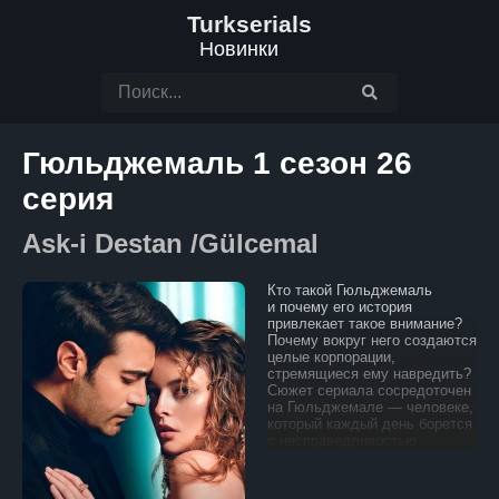
Turkserials
Новинки
Гюльджемаль 1 сезон 26
серия
Ask-i Destan /Gülcemal
Кто такой Гюльджемаль
и почему его история
привлекает такое внимание?
Почему вокруг него создаются
целые корпорации,
стремящиеся ему навредить?
Сюжет сериала сосредоточен
на Гюльджемале — человеке,
который каждый день борется
с несправедливостью
и бедностью, окружавшими
его с рождения. Гюльджемаль
вырос в многодетной семье и,