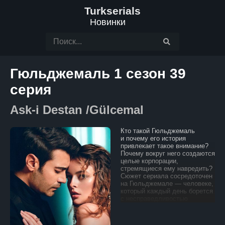
Turkserials
Новинки
Гюльджемаль 1 сезон 39
серия
Ask-i Destan /Gülcemal
Кто такой Гюльджемаль
и почему его история
привлекает такое внимание?
Почему вокруг него создаются
целые корпорации,
стремящиеся ему навредить?
Сюжет сериала сосредоточен
на Гюльджемале — человеке,
который каждый день борется
с несправедливостью
и бедностью, окружавшими
его с рождения. Гюльджемаль
вырос в многодетной семье и,