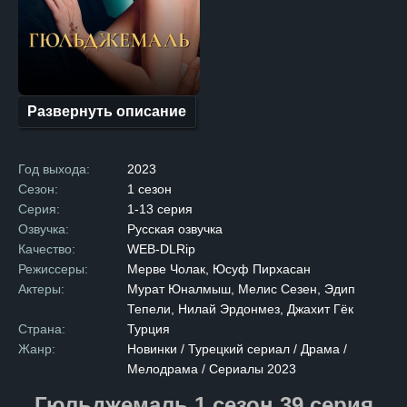
столкнувшись с трагической
утратой родителей, вынужден
был рано повзрослеть. Его
жизнь — это постоянная
борьба за выживание
и стремление выбраться
из финансовой ямы,
в которую его загнали
Развернуть описание
жизненные обстоятельства.
Вопрос, который волнует
зрителей: сможет ли
Гюльджемаль преодолеть все
Год выхода:
2023
трудности и взять судьбу
в свои руки? Сериал обещает
Сезон:
1 сезон
раскрыть, как главный герой
Серия:
1-13 серия
справляется с вызовами,
которые стоят перед ним,
Озвучка:
Русская озвучка
и как его стремление
Качество:
WEB-DLRip
к справедливости
и улучшению своей жизни
Режиссеры:
Мерве Чолак, Юсуф Пирхасан
ведёт к неожиданным
Актеры:
Мурат Юналмыш, Мелис Сезен, Эдип
и захватывающим поворотам.
Мы скоро узнаем, какие
Тепели, Нилай Эрдонмез, Джахит Гёк
секреты и испытания скрывает
Страна:
Турция
судьба Гюльджемаля и какие
перемены принесёт его
Жанр:
Новинки / Турецкий сериал / Драма /
борьба.
Мелодрама / Сериалы 2023
Гюльджемаль 1 сезон 39 серия