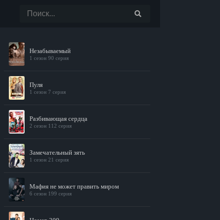
Незабываемый
1 сезон 90 серия
Пуля
1 сезон 7 серия
Разбивающая сердца
2 сезон 112 серия
Замечательный зять
1 сезон 21 серия
Мафия не может править миром
6 сезон 199 серия