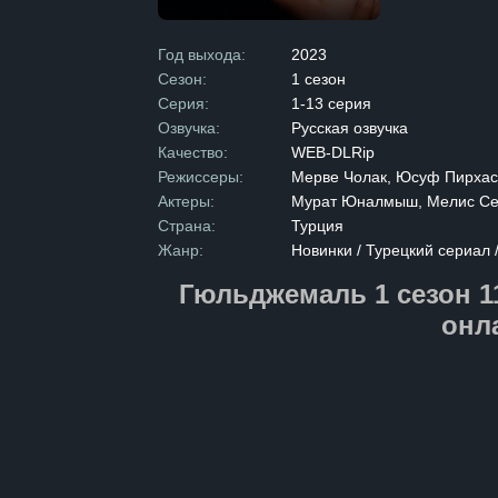
и захватываю
какие секрет
Гюльджемаля 
Год выхода:
2023
борьба.
Сезон:
1 сезон
Серия:
1-13 серия
Озвучка:
Русская озвучка
Качество:
WEB-DLRip
Режиссеры:
Мерве Чолак, Юсуф Пирха
Актеры:
Мурат Юналмыш, Мелис Сез
Страна:
Турция
Жанр:
Новинки / Турецкий сериал
Гюльджемаль 1 сезон 1
онл