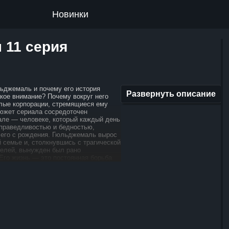
Новинки
 11 серия
льджемаль и почему его история
Развернуть описание
акое внимание? Почему вокруг него
лые корпорации, стремящиеся ему
южет сериала сосредоточен
ле — человеке, который каждый день
справедливостью и бедностью,
его с рождения. Гюльджемаль вырос
 семье и, столкнувшись с трагической
телей, вынужден был рано
 Его жизнь — это постоянная борьба
 и стремление выбраться
 ямы, в которую его загнали
стоятельства. Вопрос, который
елей: сможет ли Гюльджемаль
е трудности и взять судьбу в свои
обещает раскрыть, как главный герой
 вызовами, которые стоят перед ним,
емление к справедливости
своей жизни ведёт к неожиданным