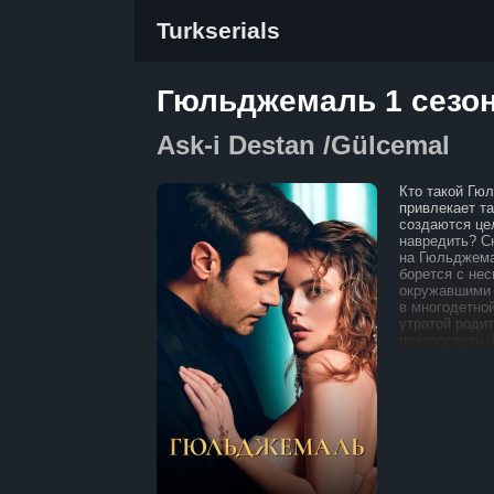
Turkserials
Гюльджемаль 1 сезон
Ask-i Destan /Gülcemal
Кто такой Гю
привлекает т
создаются це
навредить? С
на Гюльджема
борется с не
окружавшими 
в многодетной
утратой роди
повзрослеть.
за выживание
из финансовой
жизненные об
волнует зрит
преодолеть вс
руки? Сериал 
справляется с
и как его стр
и улучшению 