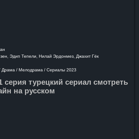
щим поворотам. Мы скоро узнаем,
ы и испытания скрывает судьба
и какие перемены принесёт его
сан
ен, Эдип Тепели, Нилай Эрдонмез, Джахит Гёк
 / Драма / Мелодрама / Сериалы 2023
1 серия турецкий сериал смотреть
айн на русском