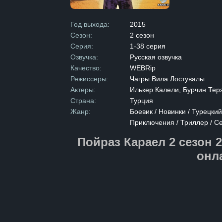
стойкость и 
и близким, чт
сына домой, 
Год выхода:
2015
он выполнить
Сезон:
2 сезон
прежнюю гарм
путешествие с
Серия:
1-38 серия
силы духа, н
Озвучка:
Русская озвучка
отцовского м
Качество:
WEBRip
Режиссеры:
Чагры Вила Лостувалы
Актеры:
Илькер Калели, Бурчин Терз
Страна:
Турция
Жанр:
Боевик / Новинки / Турецки
Приключения / Триллер / С
Пойраз Караел 2 сезон 
онл