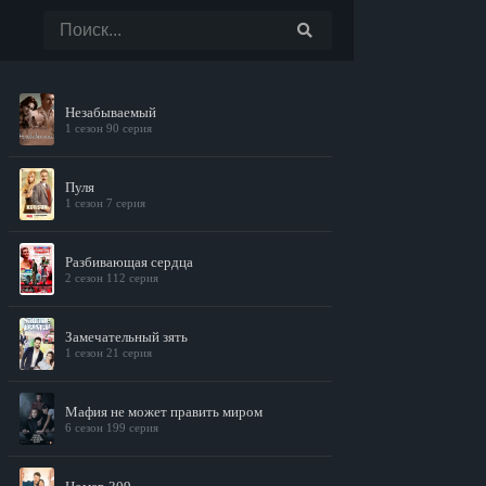
Незабываемый
1 сезон 90 серия
Пуля
1 сезон 7 серия
Разбивающая сердца
2 сезон 112 серия
Замечательный зять
1 сезон 21 серия
Мафия не может править миром
6 сезон 199 серия