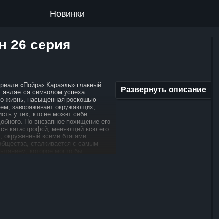
Новинки
н 26 серия
ериале «Пойраз Караэль» главный
Развернуть описание
з, является символом успеха
Его жизнь, насыщенная роскошью
ием, завораживает окружающих,
сть у тех, кто не может себе
добного. Но внезапное похищение его
тся катастрофой, меняющей всю его
з, окруженный всеми благами
общества, сталкивается с самым
ытанием, которое могло бы
н теряет самое дорогое, что у него
ах ребенка, он пускается
е путешествие, полное отчаяния
го решимость вернуть сына
новой его борьбы, и он готов сделать
еспечить безопасность и благополучие
ом пути, Пойраз сталкивается
овами, которые проверяют его