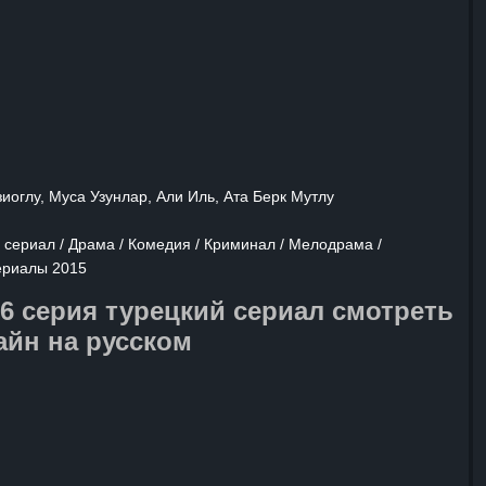
преданность. Он обещает себе
о преодолеет все трудности и вернет
несмотря на все преграды. Сможет ли
 данное обещание и восстановить
онию в своей жизни? Это
танет для него не только проверкой
о и свидетельством настоящего
ужества.
иоглу, Муса Узунлар, Али Иль, Ата Берк Мутлу
й сериал / Драма / Комедия / Криминал / Мелодрама /
ериалы 2015
26 серия турецкий сериал смотреть
айн на русском