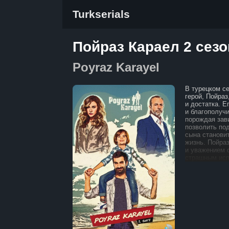
Turkserials
Пойраз Караел 2 сезо
Poyraz Karayel
В турецком с
герой, Пойра
и достатка. 
и благополуч
порождая зави
позволить по
сына станови
жизнь. Пойра
и уважением 
страшным исп
произойти — о
есть. В поиск
в бесконечно
и надежды. Е
становится ос
все, чтобы об
своей семьи. С каждым шагом, который он делает
в этом сложн
с новыми выз