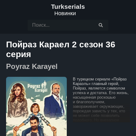
Turkserials
Новинки
Пойраз Караел 2 сезон 36
серия
Poyraz Karayel
В турецком сериале «Пойраз
Караэль» главный герой,
Пойраз, является символом
успеха и достатка. Его жизнь,
насыщенная роскошью
и благополучием,
завораживает окружающих,
порождая зависть у тех, кто
не может себе позволить
подобного. Но внезапное
похищение его сына
становится катастрофой,
меняющей всю его жизнь.