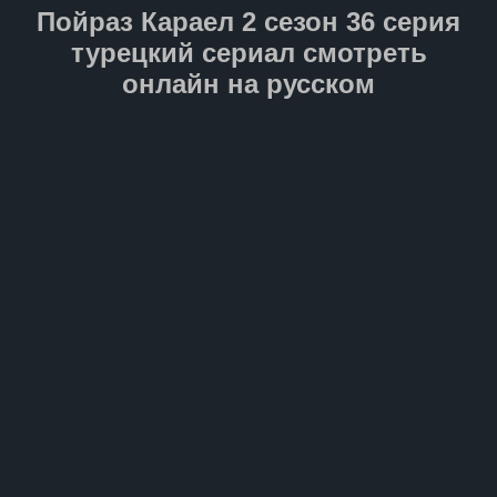
путешествие станет для него
Пойраз Караел 2 сезон 36 серия
не только проверкой силы
духа, но и свидетельством
турецкий сериал смотреть
настоящего отцовского
онлайн на русском
мужества.