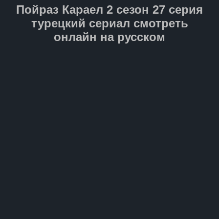
путешествие станет для него
Пойраз Караел 2 сезон 27 серия
не только проверкой силы
духа, но и свидетельством
турецкий сериал смотреть
настоящего отцовского
онлайн на русском
мужества.