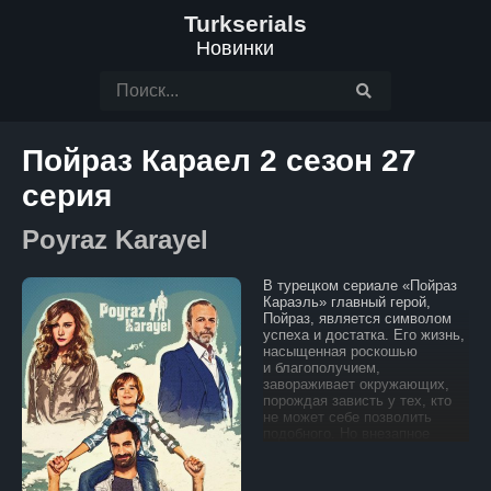
Turkserials
Новинки
Пойраз Караел 2 сезон 27
серия
Poyraz Karayel
В турецком сериале «Пойраз
Караэль» главный герой,
Пойраз, является символом
успеха и достатка. Его жизнь,
насыщенная роскошью
и благополучием,
завораживает окружающих,
порождая зависть у тех, кто
не может себе позволить
подобного. Но внезапное
похищение его сына
становится катастрофой,
меняющей всю его жизнь.