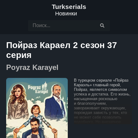
Turkserials
Новинки
Пойраз Караел 2 сезон 37
серия
Poyraz Karayel
В турецком сериале «Пойраз
Караэль» главный герой,
Пойраз, является символом
успеха и достатка. Его жизнь,
насыщенная роскошью
и благополучием,
завораживает окружающих,
порождая зависть у тех, кто
не может себе позволить
подобного. Но внезапное
похищение его сына
становится катастрофой,
меняющей всю его жизнь.