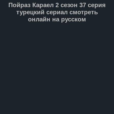
путешествие станет для него
Пойраз Караел 2 сезон 37 серия
не только проверкой силы
духа, но и свидетельством
турецкий сериал смотреть
настоящего отцовского
онлайн на русском
мужества.