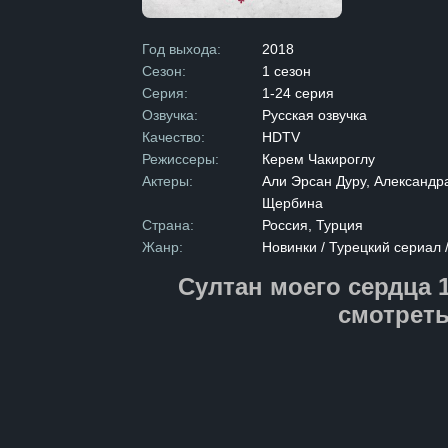
решение согл
начинается ро
обостряется, 
Год выхода:
2018
истинные чув
Сезон:
1 сезон
жизнь при дво
Многие придв
Серия:
1-24 серия
жёнами султан
Озвучка:
Русская озвучка
чтобы устран
занять высок
Качество:
HDTV
с невиданной
Режиссеры:
Керем Чакироглу
соперниц, и 
борьбу за выж
Актеры:
Али Эрсан Дуру, Александр
справится с 
Щербина
роль в этой и
он защитить А
Страна:
Россия, Турция
сердца» — эт
Жанр:
Новинки / Турецкий сериал
но и глубоко
женщины в ми
Султан моего сердца 1
Узнайте, как
история, и сл
смотреть
на нашем сай
бесплатно.