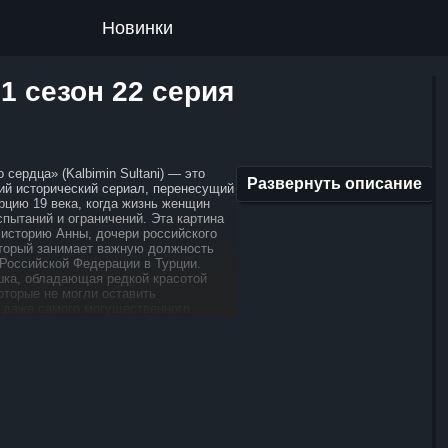
Новинки
1 сезон 22 серия
 сердца» (Kalbimin Sultani) — это
Развернуть описание
й исторический сериал, перенесущий
рцию 19 века, когда жизнь женщин
пытаний и ограничений. Эта картина
 историю Анны, дочери российского
оторый занимает важную должность
 Российской Федерации в Турции.
ка, обладающая редкой красотой
оторые не могли оставить
даже самого могущественного
ьба приводит Анну и султана Махмуда
время одной из вечерних прогулок.
 девушкой султан обнаруживает, что
ешнего очарования, Анна обладает
умом. Вдохновленный
тностью и грацией, султан решает
нне роль придворной учительницы.
 скептически относится
ю, но под давлением отца принимает