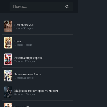
Незабываемый
1 сезон 90 серия
Пуля
1 сезон 7 серия
Разбивающая сердца
2 сезон 112 серия
Замечательный зять
1 сезон 21 серия
Мафия не может править миром
6 сезон 199 серия