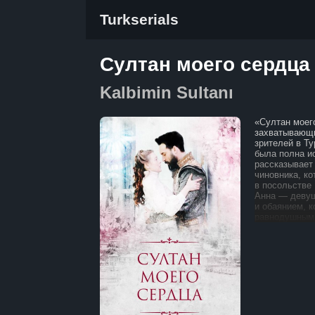
Turkserials
Султан моего сердца 
Kalbimin Sultanı
«Султан моего
захватывающи
зрителей в Ту
была полна ис
рассказывает
чиновника, к
в посольстве
Анна — девуш
и обаянием, к
равнодушным 
султана. Суд
II вместе во 
В разговоре с
помимо её вн
выдающимся 
её интеллиген
предложить А
Сначала Анна
к предложени