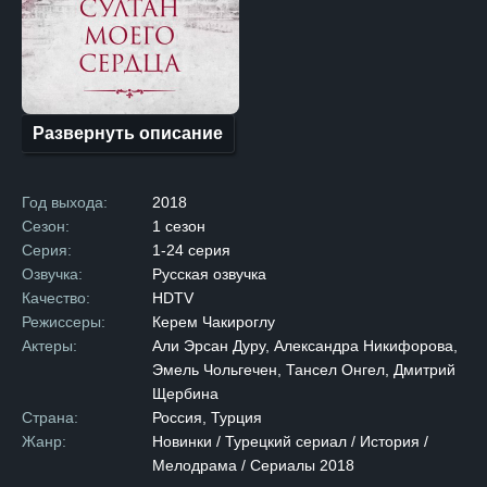
Федерации в Турции. Анна —
девушка, обладающая редкой
красотой и обаянием, которые
не могли оставить
равнодушным даже самого
могущественного султана.
Судьба приводит Анну
и султана Махмуда II вместе
Развернуть описание
во время одной из вечерних
прогулок. В разговоре
с девушкой султан
обнаруживает, что помимо
Год выхода:
2018
её внешнего очарования, Анна
обладает выдающимся умом.
Сезон:
1 сезон
Вдохновленный
Серия:
1-24 серия
её интеллигентностью
и грацией, султан решает
Озвучка:
Русская озвучка
предложить Анне роль
Качество:
HDTV
придворной учительницы.
Сначала Анна скептически
Режиссеры:
Керем Чакироглу
относится к предложению,
Актеры:
Али Эрсан Дуру, Александра Никифорова,
но под давлением отца
принимает решение
Эмель Чольгечен, Тансел Онгел, Дмитрий
согласиться. Между Анной
Щербина
и султаном начинается
романтическая связь, которая
Страна:
Россия, Турция
обостряется, когда Анна
Жанр:
Новинки / Турецкий сериал / История /
начинает испытывать
Мелодрама / Сериалы 2018
истинные чувства к своему
покровителю. Однако жизнь