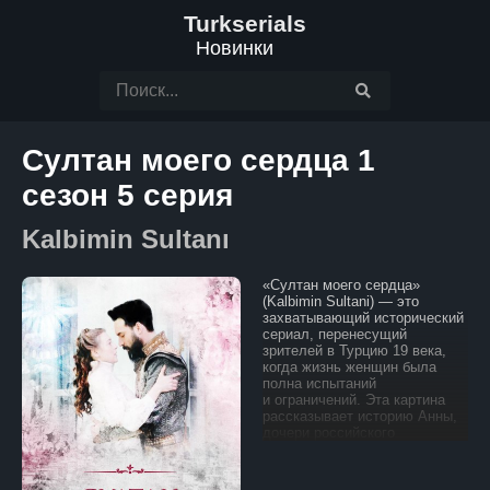
Turkserials
Новинки
Султан моего сердца 1
сезон 5 серия
Kalbimin Sultanı
«Султан моего сердца»
(Kalbimin Sultani) — это
захватывающий исторический
сериал, перенесущий
зрителей в Турцию 19 века,
когда жизнь женщин была
полна испытаний
и ограничений. Эта картина
рассказывает историю Анны,
дочери российского
чиновника, который занимает
важную должность
в посольстве Российской