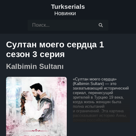
Turkserials
Новинки
Султан моего сердца 1
сезон 3 серия
Kalbimin Sultanı
«Султан моего сердца»
(Kalbimin Sultani) — это
захватывающий исторический
сериал, перенесущий
зрителей в Турцию 19 века,
когда жизнь женщин была
полна испытаний
и ограничений. Эта картина
рассказывает историю Анны,
дочери российского
чиновника, который занимает
важную должность
в посольстве Российской