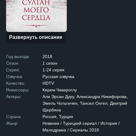
Федерации в Турции. Анна —
девушка, обладающая редкой
красотой и обаянием, которые
не могли оставить
равнодушным даже самого
могущественного султана.
Судьба приводит Анну
и султана Махмуда II вместе
Развернуть описание
во время одной из вечерних
прогулок. В разговоре
с девушкой султан
обнаруживает, что помимо
Год выхода:
2018
её внешнего очарования, Анна
обладает выдающимся умом.
Сезон:
1 сезон
Вдохновленный
Серия:
1-24 серия
её интеллигентностью
и грацией, султан решает
Озвучка:
Русская озвучка
предложить Анне роль
Качество:
HDTV
придворной учительницы.
Сначала Анна скептически
Режиссеры:
Керем Чакироглу
относится к предложению,
Актеры:
Али Эрсан Дуру, Александра Никифорова,
но под давлением отца
принимает решение
Эмель Чольгечен, Тансел Онгел, Дмитрий
согласиться. Между Анной
Щербина
и султаном начинается
романтическая связь, которая
Страна:
Россия, Турция
обостряется, когда Анна
Жанр:
Новинки / Турецкий сериал / История /
начинает испытывать
Мелодрама / Сериалы 2018
истинные чувства к своему
покровителю. Однако жизнь