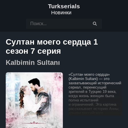
Turkserials
Новинки
Султан моего сердца 1
сезон 7 серия
Kalbimin Sultanı
«Султан моего сердца»
(Kalbimin Sultani) — это
захватывающий исторический
сериал, перенесущий
зрителей в Турцию 19 века,
когда жизнь женщин была
полна испытаний
и ограничений. Эта картина
рассказывает историю Анны,
дочери российского
чиновника, который занимает
важную должность
в посольстве Российской