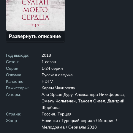
Федерации в Турции. Анна —
девушка, обладающая редкой
красотой и обаянием, которые
не могли оставить
равнодушным даже самого
могущественного султана.
Судьба приводит Анну
и султана Махмуда II вместе
Развернуть описание
во время одной из вечерних
прогулок. В разговоре
с девушкой султан
обнаруживает, что помимо
Год выхода:
2018
её внешнего очарования, Анна
обладает выдающимся умом.
Сезон:
1 сезон
Вдохновленный
Серия:
1-24 серия
её интеллигентностью
и грацией, султан решает
Озвучка:
Русская озвучка
предложить Анне роль
Качество:
HDTV
придворной учительницы.
Сначала Анна скептически
Режиссеры:
Керем Чакироглу
относится к предложению,
Актеры:
Али Эрсан Дуру, Александра Никифорова,
но под давлением отца
принимает решение
Эмель Чольгечен, Тансел Онгел, Дмитрий
согласиться. Между Анной
Щербина
и султаном начинается
романтическая связь, которая
Страна:
Россия, Турция
обостряется, когда Анна
Жанр:
Новинки / Турецкий сериал / История /
начинает испытывать
Мелодрама / Сериалы 2018
истинные чувства к своему
покровителю. Однако жизнь