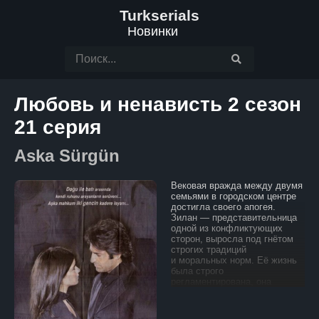
Turkserials
Новинки
Любовь и ненависть 2 сезон
21 серия
Aska Sürgün
Вековая вражда между двумя
семьями в городском центре
достигла своего апогея.
Зилан — представительница
одной из конфликтующих
сторон, выросла под гнётом
строгих традиций
и моральных норм. Её жизнь
была строго
регламентирована, она
никогда не ослушивалась
родителей и свято хранила
обычаи своего рода.