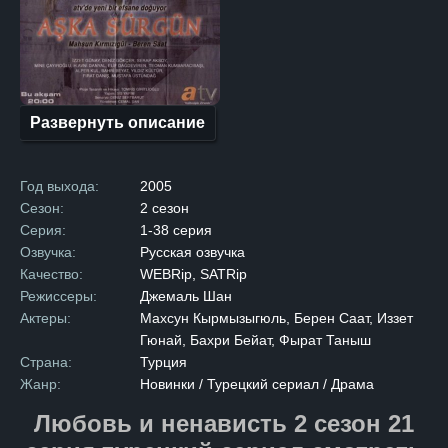
В противоположном лагере
обитал Хазар, владелец
роскошного особняка в самом
сердце города. После
многолетней вражды семьи
решают подписать мирный
договор, надеясь
на долгожданное примирение.
Развернуть описание
Но радость от подписания
договора омрачается
трагедией: брат Зилан
убивает брата Хазара,
Год выхода:
2005
нарушая условия перемирия.
Опасность возобновления
Сезон:
2 сезон
вражды становится реальной,
Серия:
1-38 серия
и главы семей принимают
суровое решение. Чтобы
Озвучка:
Русская озвучка
предотвратить новый
Качество:
WEBRip, SATRip
конфликт, они обручают
Зилан и Хазара, несмотря
Режиссеры:
Джемаль Шан
на их сопротивление. После
Актеры:
Махсун Кырмызыгюль, Берен Саат, Иззет
свадьбы Зилан переезжает
в дом мужа. Первоначально
Гюнай, Бахри Бейат, Фырат Таныш
между ними царит холод
Страна:
Турция
и недовольство,
но со временем, на фоне
Жанр:
Новинки / Турецкий сериал / Драма
повседневных забот
и совместной жизни,
Любовь и ненависть 2 сезон 21
молодожены начинают
привыкать друг к другу