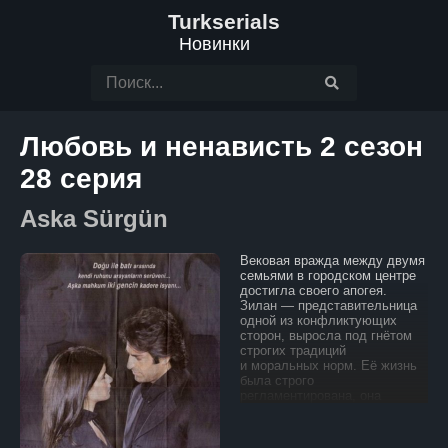
Turkserials
Новинки
Любовь и ненависть 2 сезон
28 серия
Aska Sürgün
Вековая вражда между двумя
семьями в городском центре
достигла своего апогея.
Зилан — представительница
одной из конфликтующих
сторон, выросла под гнётом
строгих традиций
и моральных норм. Её жизнь
была строго
регламентирована, она
никогда не ослушивалась
родителей и свято хранила
обычаи своего рода.