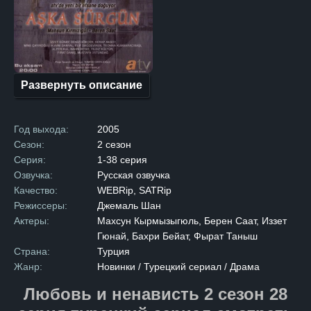
В противоположном лагере
обитал Хазар, владелец
роскошного особняка в самом
сердце города. После
многолетней вражды семьи
решают подписать мирный
договор, надеясь
на долгожданное примирение.
Развернуть описание
Но радость от подписания
договора омрачается
трагедией: брат Зилан
убивает брата Хазара,
Год выхода:
2005
нарушая условия перемирия.
Опасность возобновления
Сезон:
2 сезон
вражды становится реальной,
Серия:
1-38 серия
и главы семей принимают
суровое решение. Чтобы
Озвучка:
Русская озвучка
предотвратить новый
Качество:
WEBRip, SATRip
конфликт, они обручают
Зилан и Хазара, несмотря
Режиссеры:
Джемаль Шан
на их сопротивление. После
Актеры:
Махсун Кырмызыгюль, Берен Саат, Иззет
свадьбы Зилан переезжает
в дом мужа. Первоначально
Гюнай, Бахри Бейат, Фырат Таныш
между ними царит холод
Страна:
Турция
и недовольство,
но со временем, на фоне
Жанр:
Новинки / Турецкий сериал / Драма
повседневных забот
и совместной жизни,
Любовь и ненависть 2 сезон 28
молодожены начинают
привыкать друг к другу