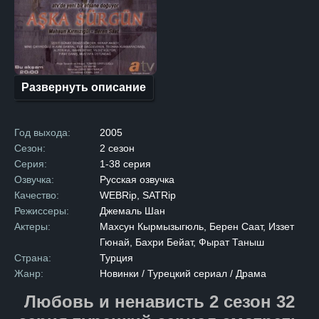
В противоположном лагере
обитал Хазар, владелец
роскошного особняка в самом
сердце города. После
многолетней вражды семьи
решают подписать мирный
договор, надеясь
на долгожданное примирение.
Развернуть описание
Но радость от подписания
договора омрачается
трагедией: брат Зилан
убивает брата Хазара,
Год выхода:
2005
нарушая условия перемирия.
Опасность возобновления
Сезон:
2 сезон
вражды становится реальной,
Серия:
1-38 серия
и главы семей принимают
суровое решение. Чтобы
Озвучка:
Русская озвучка
предотвратить новый
Качество:
WEBRip, SATRip
конфликт, они обручают
Зилан и Хазара, несмотря
Режиссеры:
Джемаль Шан
на их сопротивление. После
Актеры:
Махсун Кырмызыгюль, Берен Саат, Иззет
свадьбы Зилан переезжает
в дом мужа. Первоначально
Гюнай, Бахри Бейат, Фырат Таныш
между ними царит холод
Страна:
Турция
и недовольство,
но со временем, на фоне
Жанр:
Новинки / Турецкий сериал / Драма
повседневных забот
и совместной жизни,
Любовь и ненависть 2 сезон 32
молодожены начинают
привыкать друг к другу