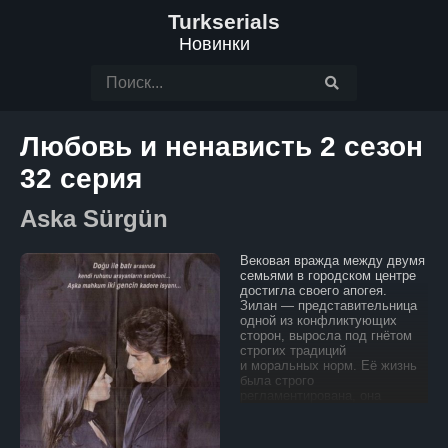
Turkserials
Новинки
Любовь и ненависть 2 сезон
32 серия
Aska Sürgün
Вековая вражда между двумя
семьями в городском центре
достигла своего апогея.
Зилан — представительница
одной из конфликтующих
сторон, выросла под гнётом
строгих традиций
и моральных норм. Её жизнь
была строго
регламентирована, она
никогда не ослушивалась
родителей и свято хранила
обычаи своего рода.