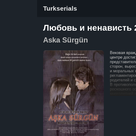
Turkserials
Любовь и ненависть 2
Aska Sürgün
Вековая враж
центре достиг
представител
сторон, вырос
и моральных 
регламентиро
родителей и с
В противопол
роскошного о
многолетней 
мирный догов
примирение. 
омрачается тр
Хазара, нару
возобновлени
и главы семе
предотвратит
и Хазара, нес
свадьбы Зила