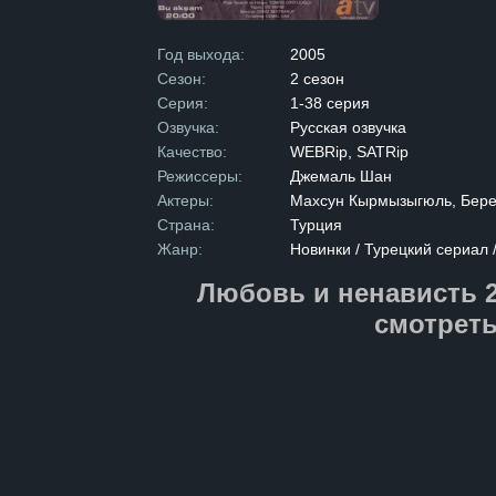
Первоначальн
и недовольств
повседневных
Год выхода:
2005
молодожены н
Сезон:
2 сезон
и чувствовать
оказывается 
Серия:
1-38 серия
и трудностям
Озвучка:
Русская озвучка
чтобы постро
Качество:
WEBRip, SATRip
Режиссеры:
Джемаль Шан
Актеры:
Махсун Кырмызыгюль, Берен
Страна:
Турция
Жанр:
Новинки / Турецкий сериал 
Любовь и ненависть 2
смотреть