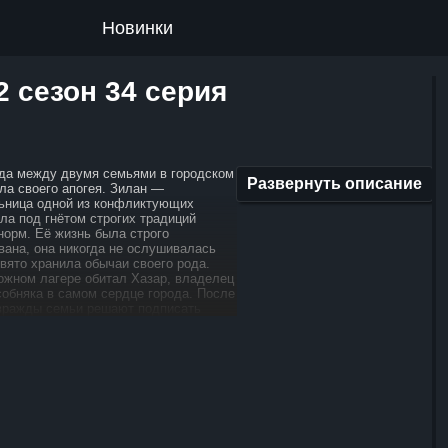
Новинки
 сезон 34 серия
да между двумя семьями в городском
Развернуть описание
ла своего апогея. Зилан —
ьница одной из конфликтующих
ла под гнётом строгих традиций
норм. Её жизнь была строго
вана, она никогда не ослушивалась
вято хранила обычаи своего рода.
ожном лагере обитал Хазар, владелец
собняка в самом сердце города. После
вражды семьи решают подписать
ор, надеясь на долгожданное
Но радость от подписания договора
агедией: брат Зилан убивает брата
шая условия перемирия. Опасность
я вражды становится реальной,
й принимают суровое решение. Чтобы
ь новый конфликт, они обручают Зилан
мотря на их сопротивление. После
н переезжает в дом мужа.