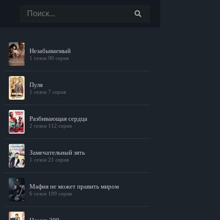
Незабываемый
1 сезон 90 серия
Пуля
1 сезон 7 серия
Разбивающая сердца
2 сезон 112 серия
Замечательный зять
1 сезон 21 серия
Мафия не может править миром
6 сезон 199 серия