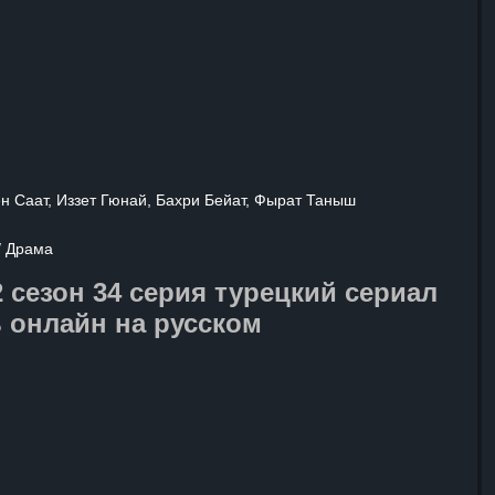
о между ними царит холод
о, но со временем, на фоне
 забот и совместной жизни,
ачинают привыкать друг к другу
 симпатию. Однако их путь к гармонии
усеян новыми препятствиями
и, которые они должны преодолеть,
ить настоящее счастье.
 Саат, Иззет Гюнай, Бахри Бейат, Фырат Таныш
/ Драма
 сезон 34 серия турецкий сериал
 онлайн на русском