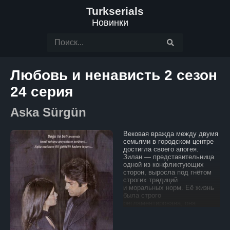
Turkserials
Новинки
Любовь и ненависть 2 сезон
24 серия
Aska Sürgün
Вековая вражда между двумя
семьями в городском центре
достигла своего апогея.
Зилан — представительница
одной из конфликтующих
сторон, выросла под гнётом
строгих традиций
и моральных норм. Её жизнь
была строго
регламентирована, она
никогда не ослушивалась
родителей и свято хранила
обычаи своего рода.