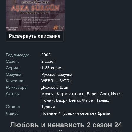
В противоположном лагере
обитал Хазар, владелец
роскошного особняка в самом
сердце города. После
многолетней вражды семьи
решают подписать мирный
договор, надеясь
на долгожданное примирение.
Развернуть описание
Но радость от подписания
договора омрачается
трагедией: брат Зилан
убивает брата Хазара,
Год выхода:
2005
нарушая условия перемирия.
Опасность возобновления
Сезон:
2 сезон
вражды становится реальной,
Серия:
1-38 серия
и главы семей принимают
суровое решение. Чтобы
Озвучка:
Русская озвучка
предотвратить новый
Качество:
WEBRip, SATRip
конфликт, они обручают
Зилан и Хазара, несмотря
Режиссеры:
Джемаль Шан
на их сопротивление. После
Актеры:
Махсун Кырмызыгюль, Берен Саат, Иззет
свадьбы Зилан переезжает
в дом мужа. Первоначально
Гюнай, Бахри Бейат, Фырат Таныш
между ними царит холод
Страна:
Турция
и недовольство,
но со временем, на фоне
Жанр:
Новинки / Турецкий сериал / Драма
повседневных забот
и совместной жизни,
Любовь и ненависть 2 сезон 24
молодожены начинают
привыкать друг к другу