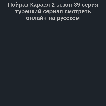
путешествие станет для него
Пойраз Караел 2 сезон 39 серия
не только проверкой силы
духа, но и свидетельством
турецкий сериал смотреть
настоящего отцовского
онлайн на русском
мужества.