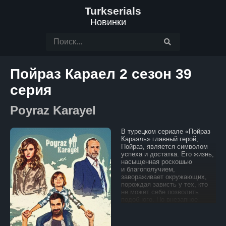
Turkserials
Новинки
Пойраз Караел 2 сезон 39
серия
Poyraz Karayel
В турецком сериале «Пойраз
Караэль» главный герой,
Пойраз, является символом
успеха и достатка. Его жизнь,
насыщенная роскошью
и благополучием,
завораживает окружающих,
порождая зависть у тех, кто
не может себе позволить
подобного. Но внезапное
похищение его сына
становится катастрофой,
меняющей всю его жизнь.