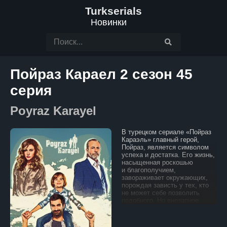
Turkserials
Новинки
Пойраз Караел 2 сезон 45
серия
Poyraz Karayel
В турецком сериале «Пойраз
Караэль» главный герой,
Пойраз, является символом
успеха и достатка. Его жизнь,
насыщенная роскошью
и благополучием,
завораживает окружающих,
порождая зависть у тех, кто
не может себе позволить
подобного. Но внезапное
похищение его сына
становится катастрофой,
меняющей всю его жизнь.