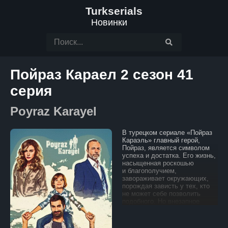
Turkserials
Новинки
Пойраз Караел 2 сезон 41
серия
Poyraz Karayel
В турецком сериале «Пойраз
Караэль» главный герой,
Пойраз, является символом
успеха и достатка. Его жизнь,
насыщенная роскошью
и благополучием,
завораживает окружающих,
порождая зависть у тех, кто
не может себе позволить
подобного. Но внезапное
похищение его сына
становится катастрофой,
меняющей всю его жизнь.