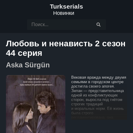
Turkserials
Новинки
Любовь и ненависть 2 сезон
44 серия
Aska Sürgün
Вековая вражда между двумя
семьями в городском центре
достигла своего апогея.
Зилан — представительница
одной из конфликтующих
сторон, выросла под гнётом
строгих традиций
и моральных норм. Её жизнь
была строго
регламентирована, она
никогда не ослушивалась
родителей и свято хранила
обычаи своего рода.