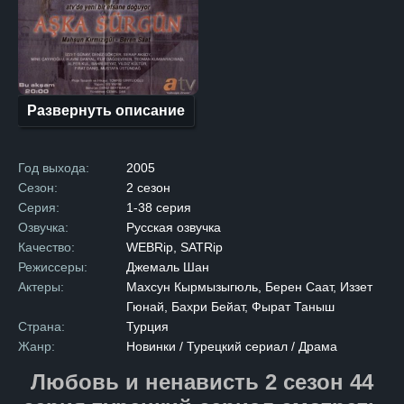
В противоположном лагере
обитал Хазар, владелец
роскошного особняка в самом
сердце города. После
многолетней вражды семьи
решают подписать мирный
договор, надеясь
на долгожданное примирение.
Развернуть описание
Но радость от подписания
договора омрачается
трагедией: брат Зилан
убивает брата Хазара,
Год выхода:
2005
нарушая условия перемирия.
Опасность возобновления
Сезон:
2 сезон
вражды становится реальной,
Серия:
1-38 серия
и главы семей принимают
суровое решение. Чтобы
Озвучка:
Русская озвучка
предотвратить новый
Качество:
WEBRip, SATRip
конфликт, они обручают
Зилан и Хазара, несмотря
Режиссеры:
Джемаль Шан
на их сопротивление. После
Актеры:
Махсун Кырмызыгюль, Берен Саат, Иззет
свадьбы Зилан переезжает
в дом мужа. Первоначально
Гюнай, Бахри Бейат, Фырат Таныш
между ними царит холод
Страна:
Турция
и недовольство,
но со временем, на фоне
Жанр:
Новинки / Турецкий сериал / Драма
повседневных забот
и совместной жизни,
Любовь и ненависть 2 сезон 44
молодожены начинают
привыкать друг к другу