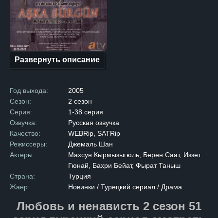
В противоположном лагере
обитал Хазар, владелец
роскошного особняка в самом
сердце города. После
многолетней вражды семьи
решают подписать мирный
договор, надеясь
на долгожданное примирение.
Развернуть описание
Но радость от подписания
договора омрачается
трагедией: брат Зилан
убивает брата Хазара,
Год выхода:
2005
нарушая условия перемирия.
Опасность возобновления
Сезон:
2 сезон
вражды становится реальной,
Серия:
1-38 серия
и главы семей принимают
суровое решение. Чтобы
Озвучка:
Русская озвучка
предотвратить новый
Качество:
WEBRip, SATRip
конфликт, они обручают
Зилан и Хазара, несмотря
Режиссеры:
Джемаль Шан
на их сопротивление. После
Актеры:
Махсун Кырмызыгюль, Берен Саат, Иззет
свадьбы Зилан переезжает
в дом мужа. Первоначально
Гюнай, Бахри Бейат, Фырат Таныш
между ними царит холод
Страна:
Турция
и недовольство,
но со временем, на фоне
Жанр:
Новинки / Турецкий сериал / Драма
повседневных забот
и совместной жизни,
Любовь и ненависть 2 сезон 51
молодожены начинают
привыкать друг к другу