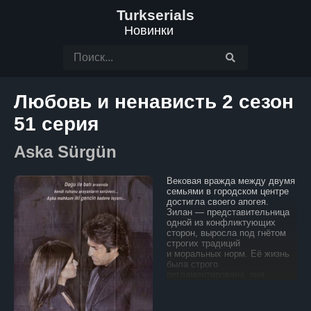
Turkserials
Новинки
Любовь и ненависть 2 сезон
51 серия
Aska Sürgün
Вековая вражда между двумя
семьями в городском центре
достигла своего апогея.
Зилан — представительница
одной из конфликтующих
сторон, выросла под гнётом
строгих традиций
и моральных норм. Её жизнь
была строго
регламентирована, она
никогда не ослушивалась
родителей и свято хранила
обычаи своего рода.