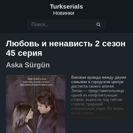
Turkserials
Новинки
Любовь и ненависть 2 сезон
45 серия
Aska Sürgün
Вековая вражда между двумя
семьями в городском центре
достигла своего апогея.
Зилан — представительница
одной из конфликтующих
сторон, выросла под гнётом
строгих традиций
и моральных норм. Её жизнь
была строго
регламентирована, она
никогда не ослушивалась
родителей и свято хранила
обычаи своего рода.