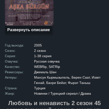
В противоположном лагере
обитал Хазар, владелец
роскошного особняка в самом
сердце города. После
многолетней вражды семьи
решают подписать мирный
договор, надеясь
на долгожданное примирение.
Развернуть описание
Но радость от подписания
договора омрачается
трагедией: брат Зилан
убивает брата Хазара,
Год выхода:
2005
нарушая условия перемирия.
Опасность возобновления
Сезон:
2 сезон
вражды становится реальной,
Серия:
1-38 серия
и главы семей принимают
суровое решение. Чтобы
Озвучка:
Русская озвучка
предотвратить новый
Качество:
WEBRip, SATRip
конфликт, они обручают
Зилан и Хазара, несмотря
Режиссеры:
Джемаль Шан
на их сопротивление. После
Актеры:
Махсун Кырмызыгюль, Берен Саат, Иззет
свадьбы Зилан переезжает
в дом мужа. Первоначально
Гюнай, Бахри Бейат, Фырат Таныш
между ними царит холод
Страна:
Турция
и недовольство,
но со временем, на фоне
Жанр:
Новинки / Турецкий сериал / Драма
повседневных забот
и совместной жизни,
Любовь и ненависть 2 сезон 45
молодожены начинают
привыкать друг к другу