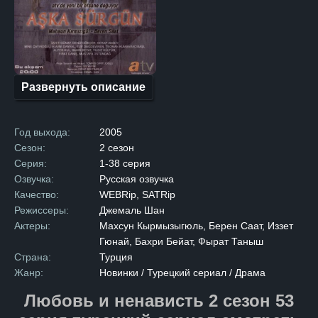
В противоположном лагере
обитал Хазар, владелец
роскошного особняка в самом
сердце города. После
многолетней вражды семьи
решают подписать мирный
договор, надеясь
на долгожданное примирение.
Развернуть описание
Но радость от подписания
договора омрачается
трагедией: брат Зилан
убивает брата Хазара,
Год выхода:
2005
нарушая условия перемирия.
Опасность возобновления
Сезон:
2 сезон
вражды становится реальной,
Серия:
1-38 серия
и главы семей принимают
суровое решение. Чтобы
Озвучка:
Русская озвучка
предотвратить новый
Качество:
WEBRip, SATRip
конфликт, они обручают
Зилан и Хазара, несмотря
Режиссеры:
Джемаль Шан
на их сопротивление. После
Актеры:
Махсун Кырмызыгюль, Берен Саат, Иззет
свадьбы Зилан переезжает
в дом мужа. Первоначально
Гюнай, Бахри Бейат, Фырат Таныш
между ними царит холод
Страна:
Турция
и недовольство,
но со временем, на фоне
Жанр:
Новинки / Турецкий сериал / Драма
повседневных забот
и совместной жизни,
Любовь и ненависть 2 сезон 53
молодожены начинают
привыкать друг к другу