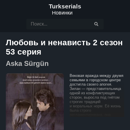
Turkserials
Новинки
Любовь и ненависть 2 сезон
53 серия
Aska Sürgün
Вековая вражда между двумя
семьями в городском центре
достигла своего апогея.
Зилан — представительница
одной из конфликтующих
сторон, выросла под гнётом
строгих традиций
и моральных норм. Её жизнь
была строго
регламентирована, она
никогда не ослушивалась
родителей и свято хранила
обычаи своего рода.